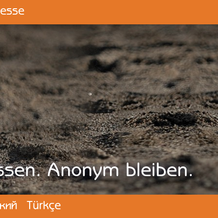
resse
ssen. Anonym bleiben.
кий
Türkçe