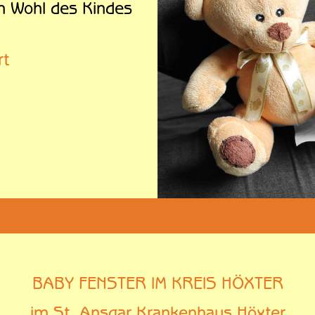
m Wohl des Kindes
rt
BABY FENSTER IM KREIS HÖXTER
im St. Ansgar Krankenhaus Höxter